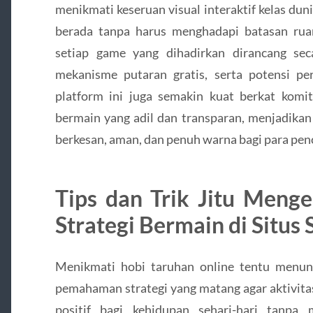
menikmati keseruan visual interaktif kelas du
berada tanpa harus menghadapi batasan rua
setiap game yang dihadirkan dirancang seca
mekanisme putaran gratis, serta potensi pe
platform ini juga semakin kuat berkat kom
bermain yang adil dan transparan, menjadikan 
berkesan, aman, dan penuh warna bagi para penci
Tips dan Trik Jitu Menge
Strategi Bermain di Situs 
Menikmati hobi taruhan online tentu menuntu
pemahaman strategi yang matang agar aktivit
positif bagi kehidupan sehari-hari tanpa