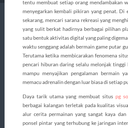
tentu membuat setiap orang mendambakan wak
menyegarkan kembali pikiran yang penat. Di er
sekarang, mencari sarana rekreasi yang mengh
yang sulit berkat hadirnya berbagai pilihan p
satu bentuk aktivitas digital yang paling digem
waktu senggang adalah bermain game putar gulu
Terutama ketika membicarakan fenomena situs 
pencari hiburan daring selalu melonjak tinggi
mampu menyajikan pengalaman bermain yang
memacu adrenalin dengan luar biasa di setiap p
Daya tarik utama yang membuat situs
pg s
berbagai kalangan terletak pada kualitas visu
alur cerita permainan yang sangat kaya dan
ponsel pintar yang terhubung ke jaringan inter