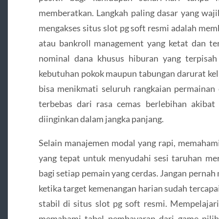
memberatkan. Langkah paling dasar yang waji
mengakses situs slot pg soft resmi adalah me
atau bankroll management yang ketat dan ter
nominal dana khusus hiburan yang terpisah
kebutuhan pokok maupun tabungan darurat kelu
bisa menikmati seluruh rangkaian permainan 
terbebas dari rasa cemas berlebihan akibat r
diinginkan dalam jangka panjang.
Selain manajemen modal yang rapi, memahami
yang tepat untuk menyudahi sesi taruhan mer
bagi setiap pemain yang cerdas. Jangan pernah
ketika target kemenangan harian sudah tercapai
stabil di situs slot pg soft resmi. Mempelajari
memahami tabel pembayaran dari game piliha