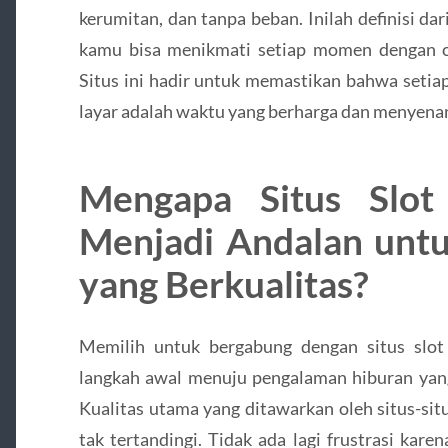
kerumitan, dan tanpa beban. Inilah definisi da
kamu bisa menikmati setiap momen dengan car
Situs ini hadir untuk memastikan bahwa setia
layar adalah waktu yang berharga dan menyena
Mengapa Situs Slo
Menjadi Andalan untu
yang Berkualitas?
Memilih untuk bergabung dengan situs slo
langkah awal menuju pengalaman hiburan yang
Kualitas utama yang ditawarkan oleh situs-situ
tak tertandingi. Tidak ada lagi frustrasi kare