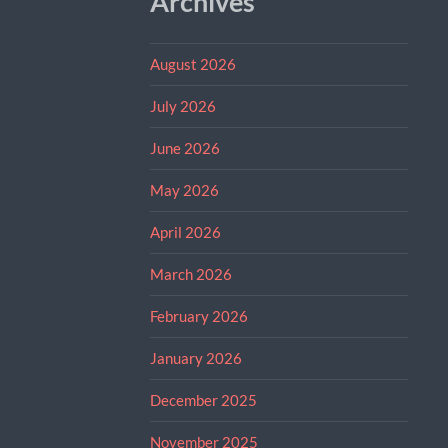
Archives
August 2026
July 2026
June 2026
May 2026
April 2026
March 2026
February 2026
January 2026
December 2025
November 2025