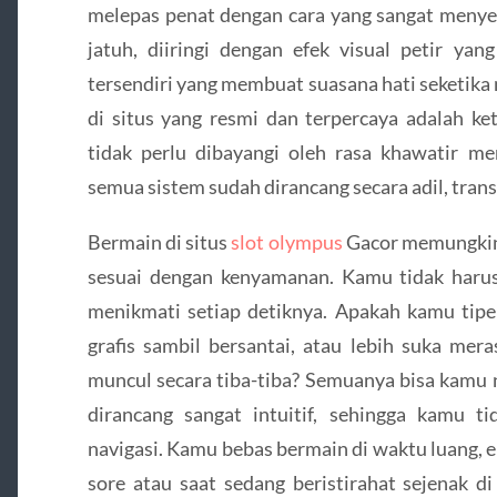
melepas penat dengan cara yang sangat menye
jatuh, diiringi dengan efek visual petir ya
tersendiri yang membuat suasana hati seketik
di situs yang resmi dan terpercaya adalah k
tidak perlu dibayangi oleh rasa khawatir me
semua sistem sudah dirancang secara adil, trans
Bermain di situs
slot olympus
Gacor memungkin
sesuai dengan kenyamanan. Kamu tidak harus
menikmati setiap detiknya. Apakah kamu tipe
grafis sambil bersantai, atau lebih suka mer
muncul secara tiba-tiba? Semuanya bisa kamu n
dirancang sangat intuitif, sehingga kamu 
navigasi. Kamu bebas bermain di waktu luang, 
sore atau saat sedang beristirahat sejenak di