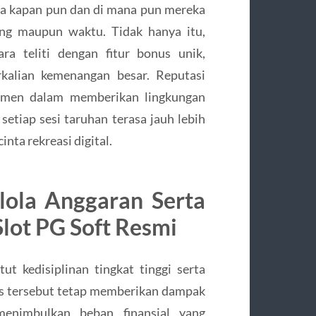
nia kapan pun dan di mana pun mereka
ng maupun waktu. Tidak hanya itu,
ra teliti dengan fitur bonus unik,
rkalian kemenangan besar. Reputasi
itmen dalam memberikan lingkungan
setiap sesi taruhan terasa jauh lebih
nta rekreasi digital.
lola Anggaran Serta
Slot PG Soft Resmi
t kedisiplinan tingkat tinggi serta
as tersebut tetap memberikan dampak
 menimbulkan beban finansial yang