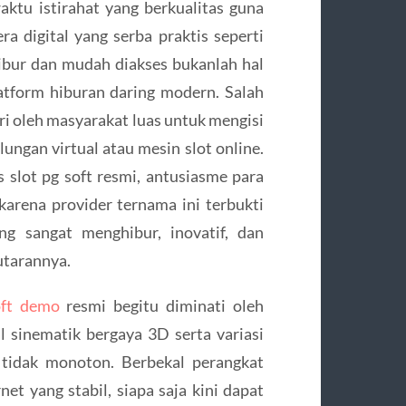
tu istirahat yang berkualitas guna
a digital yang serba praktis seperti
ibur dan mudah diakses bukanlah hal
latform hiburan daring modern. Salah
ari oleh masyarakat luas untuk mengisi
ngan virtual atau mesin slot online.
slot pg soft resmi, antusiasme para
 karena provider ternama ini terbukti
 sangat menghibur, inovatif, dan
utarannya.
oft demo
resmi begitu diminati oleh
al sinematik bergaya 3D serta variasi
 tidak monoton. Berbekal perangkat
net yang stabil, siapa saja kini dapat