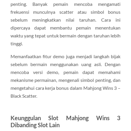
penting. Banyak pemain mencoba mengamati
frekuensi munculnya scatter atau simbol bonus
sebelum meningkatkan nilai taruhan. Cara ini
dipercaya dapat membantu pemain menentukan
waktu yang tepat untuk bermain dengan taruhan lebih
tinggi.
Memanfaatkan fitur demo juga menjadi langkah bijak
sebelum bermain menggunakan uang asli. Dengan
mencoba versi demo, pemain dapat memahami
mekanisme permainan, mengenali simbol penting, dan
mengetahui cara kerja bonus dalam Mahjong Wins 3 –
Black Scatter.
Keunggulan Slot Mahjong Wins 3
Dibanding Slot Lain