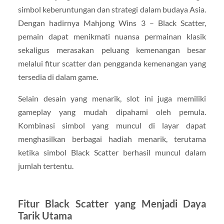
simbol keberuntungan dan strategi dalam budaya Asia.
Dengan hadirnya Mahjong Wins 3 – Black Scatter,
pemain dapat menikmati nuansa permainan klasik
sekaligus merasakan peluang kemenangan besar
melalui fitur scatter dan pengganda kemenangan yang
tersedia di dalam game.
Selain desain yang menarik, slot ini juga memiliki
gameplay yang mudah dipahami oleh pemula.
Kombinasi simbol yang muncul di layar dapat
menghasilkan berbagai hadiah menarik, terutama
ketika simbol Black Scatter berhasil muncul dalam
jumlah tertentu.
Fitur Black Scatter yang Menjadi Daya
Tarik Utama