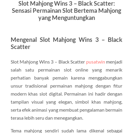
Slot Mahjong Wins 3 – Black Scatter:
Sensasi Permainan Slot Bertema Mahjong
yang Menguntungkan
Mengenal Slot Mahjong Wins 3 – Black
Scatter
Slot Mahjong Wins 3 – Black Scatter
pusatwin
menjadi
salah satu permainan slot online yang menarik
perhatian banyak pemain karena menggabungkan
unsur tradisional permainan mahjong dengan fitur
modern khas slot digital. Permainan ini hadir dengan
tampilan visual yang elegan, simbol khas mahjong,
serta efek animasi yang membuat pengalaman bermain
terasa lebih seru dan menegangkan.
Tema mahjong sendiri sudah lama dikenal sebagai