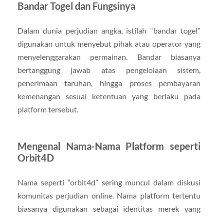
Bandar Togel dan Fungsinya
Dalam dunia perjudian angka, istilah “bandar togel”
digunakan untuk menyebut pihak atau operator yang
menyelenggarakan permainan. Bandar biasanya
bertanggung jawab atas pengelolaan sistem,
penerimaan taruhan, hingga proses pembayaran
kemenangan sesuai ketentuan yang berlaku pada
platform tersebut.
Mengenal Nama-Nama Platform seperti
Orbit4D
Nama seperti “orbit4d” sering muncul dalam diskusi
komunitas perjudian online. Nama platform tertentu
biasanya digunakan sebagai identitas merek yang