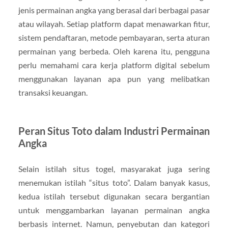
jenis permainan angka yang berasal dari berbagai pasar
atau wilayah. Setiap platform dapat menawarkan fitur,
sistem pendaftaran, metode pembayaran, serta aturan
permainan yang berbeda. Oleh karena itu, pengguna
perlu memahami cara kerja platform digital sebelum
menggunakan layanan apa pun yang melibatkan
transaksi keuangan.
Peran Situs Toto dalam Industri Permainan
Angka
Selain istilah situs togel, masyarakat juga sering
menemukan istilah “situs toto”. Dalam banyak kasus,
kedua istilah tersebut digunakan secara bergantian
untuk menggambarkan layanan permainan angka
berbasis internet. Namun, penyebutan dan kategori