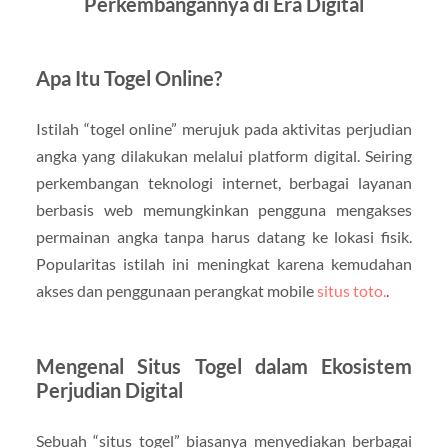
Perkembangannya di Era Digital
Apa Itu Togel Online?
Istilah “togel online” merujuk pada aktivitas perjudian
angka yang dilakukan melalui platform digital. Seiring
perkembangan teknologi internet, berbagai layanan
berbasis web memungkinkan pengguna mengakses
permainan angka tanpa harus datang ke lokasi fisik.
Popularitas istilah ini meningkat karena kemudahan
akses dan penggunaan perangkat mobile
situs toto
.
.
Mengenal Situs Togel dalam Ekosistem
Perjudian Digital
Sebuah “situs togel” biasanya menyediakan berbagai