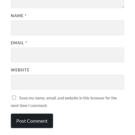
NAME
*
EMAIL
*
WEBSITE
Save my name, email, and website in this browser for the
next time I comment.