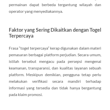
permainan dapat berbeda tergantung wilayah dan
operator yang menyediakannya.
Faktor yang Sering Dikaitkan dengan Togel
Terpercaya
Frasa “togel terpercaya” kerap digunakan dalam materi
pemasaran berbagai platform perjudian. Secara umum,
istilah tersebut mengacu pada persepsi mengenai
keamanan, transparansi, dan kualitas layanan sebuah
platform. Meskipun demikian, pengguna tetap perlu
melakukan verifikasi secara mandiri terhadap
informasi yang tersedia dan tidak hanya bergantung
pada klaim promosi.