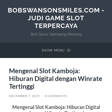
BOBSWANSONSMILES.COM -
JUDI GAME SLOT
TERPERCAYA
Slot Gacor Gampang Menang
SHOW MENU
Mengenal Slot Kamboja:
Hiburan Digital dengan Winrate
Tertinggi
DECEMBER 7, 2025
/
0 COMMENTS
Mengenal Slot Kamboja: Hiburan Digital