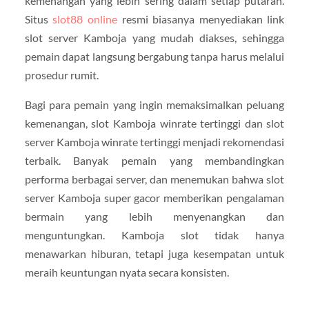
kemenangan yang lebih sering dalam setiap putaran.
Situs
slot88 online
resmi biasanya menyediakan link
slot server Kamboja yang mudah diakses, sehingga
pemain dapat langsung bergabung tanpa harus melalui
prosedur rumit.
Bagi para pemain yang ingin memaksimalkan peluang
kemenangan, slot Kamboja winrate tertinggi dan slot
server Kamboja winrate tertinggi menjadi rekomendasi
terbaik. Banyak pemain yang membandingkan
performa berbagai server, dan menemukan bahwa slot
server Kamboja super gacor memberikan pengalaman
bermain yang lebih menyenangkan dan
menguntungkan. Kamboja slot tidak hanya
menawarkan hiburan, tetapi juga kesempatan untuk
meraih keuntungan nyata secara konsisten.