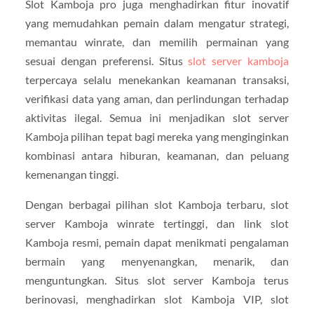
Slot Kamboja pro juga menghadirkan fitur inovatif
yang memudahkan pemain dalam mengatur strategi,
memantau winrate, dan memilih permainan yang
sesuai dengan preferensi. Situs
slot server kamboja
terpercaya selalu menekankan keamanan transaksi,
verifikasi data yang aman, dan perlindungan terhadap
aktivitas ilegal. Semua ini menjadikan slot server
Kamboja pilihan tepat bagi mereka yang menginginkan
kombinasi antara hiburan, keamanan, dan peluang
kemenangan tinggi.
Dengan berbagai pilihan slot Kamboja terbaru, slot
server Kamboja winrate tertinggi, dan link slot
Kamboja resmi, pemain dapat menikmati pengalaman
bermain yang menyenangkan, menarik, dan
menguntungkan. Situs slot server Kamboja terus
berinovasi, menghadirkan slot Kamboja VIP, slot