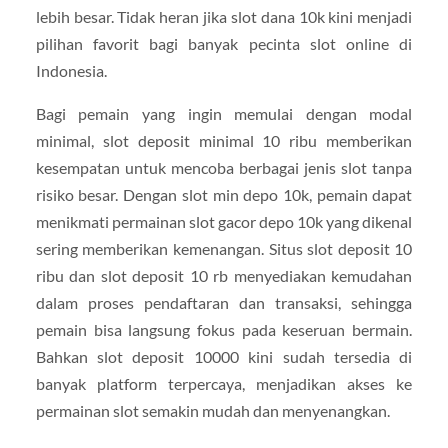
lebih besar. Tidak heran jika slot dana 10k kini menjadi
pilihan favorit bagi banyak pecinta slot online di
Indonesia.
Bagi pemain yang ingin memulai dengan modal
minimal, slot deposit minimal 10 ribu memberikan
kesempatan untuk mencoba berbagai jenis slot tanpa
risiko besar. Dengan slot min depo 10k, pemain dapat
menikmati permainan slot gacor depo 10k yang dikenal
sering memberikan kemenangan. Situs slot deposit 10
ribu dan slot deposit 10 rb menyediakan kemudahan
dalam proses pendaftaran dan transaksi, sehingga
pemain bisa langsung fokus pada keseruan bermain.
Bahkan slot deposit 10000 kini sudah tersedia di
banyak platform terpercaya, menjadikan akses ke
permainan slot semakin mudah dan menyenangkan.