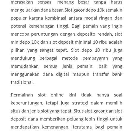
merasakan sensasi menang besar tanpa harus
mengeluarkan dana besar. Slot gacor depo 10k semakin
populer karena kombinasi antara modal ringan dan
potensi kemenangan tinggi. Bagi pemain yang ingin
mencoba peruntungan dengan deposito rendah, slot
min depo 10k dan slot deposit minimal 10 ribu adalah
pilihan yang sangat tepat. Slot depo 10 ribu juga
mendukung berbagai metode pembayaran yang
memudahkan semua jenis pemain, baik yang
menggunakan dana digital maupun transfer bank
tradisional.
Permainan slot online kini tidak hanya soal
keberuntungan, tetapi juga strategi dalam memilih
situs dan jenis slot yang tepat. Situs slot gacor dan slot
deposit dana memberikan peluang lebih tinggi untuk
mendapatkan kemenangan, terutama bagi pemain