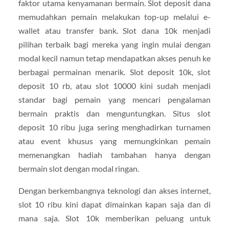
faktor utama kenyamanan bermain. Slot deposit dana
memudahkan pemain melakukan top-up melalui e-
wallet atau transfer bank. Slot dana 10k menjadi
pilihan terbaik bagi mereka yang ingin mulai dengan
modal kecil namun tetap mendapatkan akses penuh ke
berbagai permainan menarik. Slot deposit 10k, slot
deposit 10 rb, atau slot 10000 kini sudah menjadi
standar bagi pemain yang mencari pengalaman
bermain praktis dan menguntungkan. Situs slot
deposit 10 ribu juga sering menghadirkan turnamen
atau event khusus yang memungkinkan pemain
memenangkan hadiah tambahan hanya dengan
bermain slot dengan modal ringan.
Dengan berkembangnya teknologi dan akses internet,
slot 10 ribu kini dapat dimainkan kapan saja dan di
mana saja. Slot 10k memberikan peluang untuk