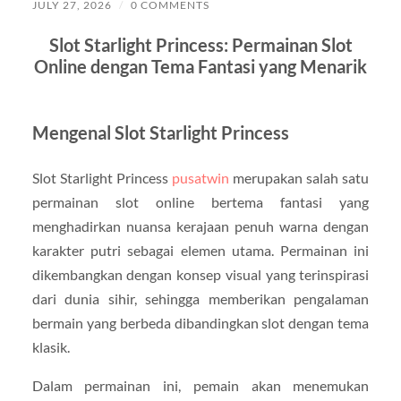
JULY 27, 2026
/
0 COMMENTS
Slot Starlight Princess: Permainan Slot
Online dengan Tema Fantasi yang Menarik
Mengenal Slot Starlight Princess
Slot Starlight Princess
pusatwin
merupakan salah satu
permainan slot online bertema fantasi yang
menghadirkan nuansa kerajaan penuh warna dengan
karakter putri sebagai elemen utama. Permainan ini
dikembangkan dengan konsep visual yang terinspirasi
dari dunia sihir, sehingga memberikan pengalaman
bermain yang berbeda dibandingkan slot dengan tema
klasik.
Dalam permainan ini, pemain akan menemukan