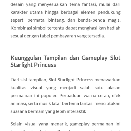
desain yang menyesuaikan tema fantasi, mulai dari
karakter utama hingga berbagai elemen pendukung
seperti permata, bintang, dan benda-benda magis.
Kombinasi simbol tertentu dapat menghasilkan hadiah
sesuai dengan tabel pembayaran yang tersedia.
Keunggulan Tampilan dan Gameplay Slot
Starlight Princess
Dari sisi tampilan, Slot Starlight Princess menawarkan
kualitas visual yang menjadi salah satu alasan
permainan ini populer. Perpaduan warna cerah, efek
animasi, serta musik latar bertema fantasi menciptakan
suasana bermain yang lebih interaktif.
Selain visual yang menarik, gameplay permainan ini