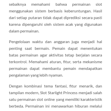
sebaiknya memahami bahwa permainan slot
menggunakan sistem berbasis keberuntungan. Hasil
dari setiap putaran tidak dapat diprediksi secara pasti
karena dipengaruhi oleh sistem acak yang digunakan
dalam permainan.
Pengelolaan waktu dan anggaran juga menjadi hal
penting saat bermain. Pemain dapat menentukan
batas permainan agar aktivitas tetap berjalan secara
terkontrol. Memahami aturan, fitur, serta mekanisme
permainan dapat membantu pemain mendapatkan
pengalaman yang lebih nyaman.
Dengan kombinasi tema fantasi, fitur menarik, dan
tampilan modern, Slot Starlight Princess menjadi salah
satu permainan slot online yang memiliki karakteristik
berbeda. Permainan ini menawarkan hiburan melalui