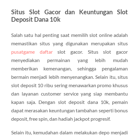
Situs Slot Gacor dan Keuntungan Slot
Deposit Dana 10k
Salah satu hal penting saat memilih slot online adalah
memastikan situs yang digunakan merupakan situs
pusatgame daftar
slot gacor. Situs slot gacor
menyediakan permainan yang lebih mudah
memberikan kemenangan, sehingga pengalaman
bermain menjadi lebih menyenangkan. Selain itu, situs
slot deposit 10 ribu sering menawarkan promo khusus
dan layanan customer service yang siap membantu
kapan saja. Dengan slot deposit dana 10k, pemain
dapat merasakan keuntungan tambahan seperti bonus
deposit, free spin, dan hadiah jackpot progresif.
Selain itu, kemudahan dalam melakukan depo menjadi