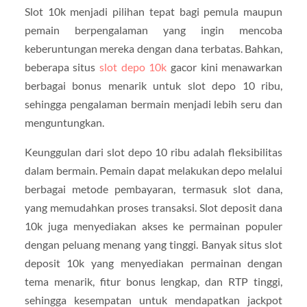
Slot 10k menjadi pilihan tepat bagi pemula maupun
pemain berpengalaman yang ingin mencoba
keberuntungan mereka dengan dana terbatas. Bahkan,
beberapa situs
slot depo 10k
gacor kini menawarkan
berbagai bonus menarik untuk slot depo 10 ribu,
sehingga pengalaman bermain menjadi lebih seru dan
menguntungkan.
Keunggulan dari slot depo 10 ribu adalah fleksibilitas
dalam bermain. Pemain dapat melakukan depo melalui
berbagai metode pembayaran, termasuk slot dana,
yang memudahkan proses transaksi. Slot deposit dana
10k juga menyediakan akses ke permainan populer
dengan peluang menang yang tinggi. Banyak situs slot
deposit 10k yang menyediakan permainan dengan
tema menarik, fitur bonus lengkap, dan RTP tinggi,
sehingga kesempatan untuk mendapatkan jackpot